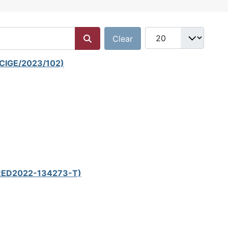
CH_FILTER_SEARCH
Select number of ite
Clear
(CIGE/2023/102)
d (RED2022-134273-T)