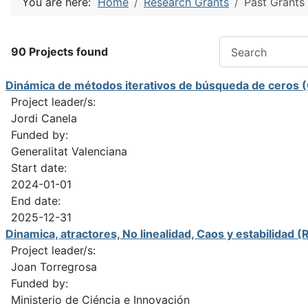
You are here:
Home
Research Grants
Past Grants
COM_JMRESEAR
90 Projects found
Dinámica de métodos iterativos de búsqueda de ceros 
Project leader/s:
Jordi Canela
Funded by:
Generalitat Valenciana
Start date:
2024-01-01
End date:
2025-12-31
Dinamica, atractores, No linealidad, Caos y estabilida
Project leader/s:
Joan Torregrosa
Funded by:
Ministerio de Ciéncia e Innovación