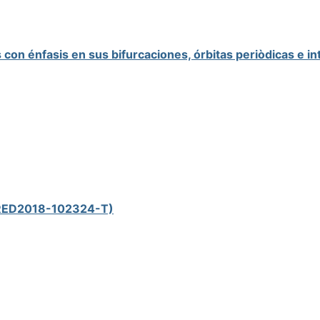
 con énfasis en sus bifurcaciones, órbitas periòdicas e 
d (RED2018-102324-T)