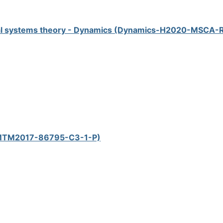
mical systems theory - Dynamics (Dynamics-H2020-MSCA
s (MTM2017-86795-C3-1-P)