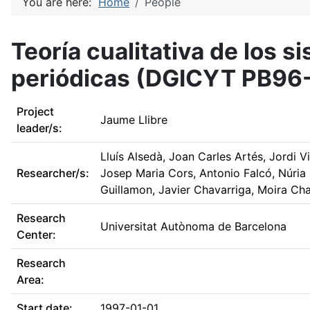
You are here:
Home
People
Teoría cualitativa de los 
periódicas (DGICYT PB96
Project
Jaume Llibre
leader/s:
Lluís Alsedà, Joan Carles Artés, Jordi 
Researcher/s:
Josep Maria Cors, Antonio Falcó, Núria
Guillamon, Javier Chavarriga, Moira Ch
Research
Universitat Autònoma de Barcelona
Center:
Research
Area:
Start date:
1997-01-01